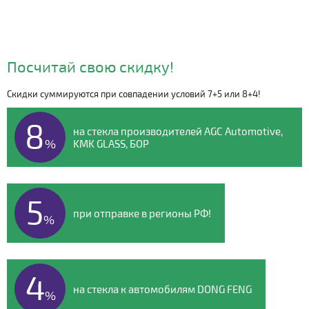
Посчитай свою скидку!
Скидки суммируются при совпадении условий 7+5 или 8+4!
Видео о компании
8
на стекла производителей AGC Automotive,
%
KMK GLASS, БОР
5
при отправке в регионы РФ!
%
4
на стекла к автомобилям DONG FENG
%