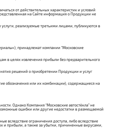
личаться от действительных характеристик и условий
Представленная на Сайте информация о Продукции не
и услуги, реализуемые третьими лицами, публикуются в
териалы»), принадлежат компании “Московские
цам в целях извлечения прибыли без предварительного
инятия решений о приобретении Продукции и услуг
угие обозначения или их комбинации), содержащиеся на
ности. Однако Компания “Московские автостёкла” не
 возможные ошибки или другие недостатки в размещаемой
нные вследствие ограничения доступа, либо вследствие
х и прибыли, а также за убытки, причиненные вирусами,