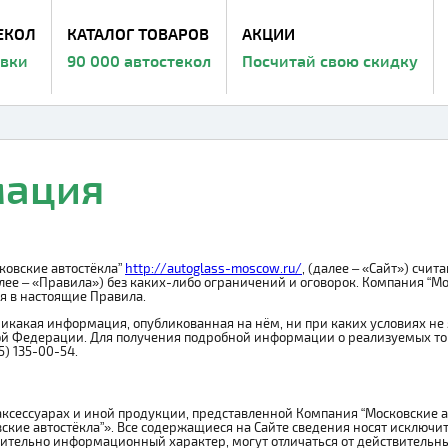
ЕКОЛ
КАТАЛОГ ТОВАРОВ
АКЦИИ
авки
90 000 автостекол
Посчитай свою скидку
мация
ковские автостёкла”
http://autoglass-moscow.ru/
, (далее – «Сайт») сч
 – «Правила») без каких-либо ограничений и оговорок. Компания “Моск
я в настоящие Правила.
какая информация, опубликованная на нём, ни при каких условиях не
й Федерации. Для получения подробной информации о реализуемых това
) 135-00-54.
аксессуарах и иной продукции, представленной Компания “Московские а
кие автостёкла”». Все содержащиеся на Сайте сведения носят исключ
ительно информационный характер, могут отличаться от действительн