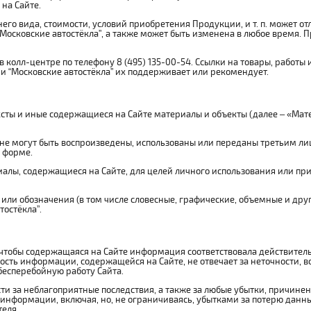
на Сайте.
о вида, стоимости, условий приобретения Продукции, и т. п. может от
осковские автостёкла”, а также может быть изменена в любое время. 
олл-центре по телефону 8 (495) 135-00-54. Ссылки на товары, работы 
 “Московские автостёкла” их поддерживает или рекомендует.
ксты и иные содержащиеся на Сайте материалы и объекты (далее – «Ма
не могут быть воспроизведены, использованы или переданы третьим ли
й форме.
алы, содержащиеся на Сайте, для целей личного использования или пр
или обозначения (в том числе словесные, графические, объемные и др
тостёкла”.
 чтобы содержащаяся на Сайте информация соответствовала действитель
ность информации, содержащейся на Сайте, не отвечает за неточности,
 бесперебойную работу Сайта.
сти за неблагоприятные последствия, а также за любые убытки, причине
информации, включая, но, не ограничиваясь, убытками за потерю данны
еля.