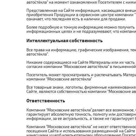
автостёкла” на момент ознакомления Посетителем с ними 
Представленная на Сайте информация, касающаяся внешнег
приобретения Продукции в сервисном центре компании “М
означает, что последняя есть в наличии для продажи.
Более подробную и точную информацию можно получить в к
информационных целях и не подразумевают, что компании
Интеллектуальная собственность
Все права на информацию, графические изображения, те
автостёкла”.
Никакие содержащиеся на Сайте Материалы или их часть 
согласия компании “Московские автостёкла” в письменно
Посетитель может просматривать и распечатывать Матери
компании “Московские автостёкла”
Все товарные знаки, логотипы, фирменные наименования 
Сайте, являются собственностью компании “Московские ав
Ответственность
Компания “Московские автостёкла”делает все возможное,
гарантирует абсолютную точность, полноту или достовер
информации, за ее актуальность, а также не гарантирует
Компания “Московские автостёкла” не несет ответственно
посещения Сайта и использования размещенной на Сайте 
нанесшими ущерб компьютерному оборудованию Посетит