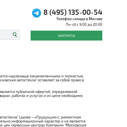
8 (495) 135-00-54
Телефон склада в Москве
Пн-сб с 9:00 до 20:00
КОНТАКТЫ
итаются надлежаще ознакомленными и полностью
овские автостёкла” оставляет за собой право в
 является публичной офертой, определяемой
рах, работах и услугах и их цене необходимо
втостёкла” (далее – «Продукция»), ремонтном
ительно информационный характер и не являются
ых цен сервисных центрах Компании “Московские