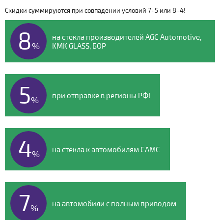
Скидки суммируются при совпадении условий 7+5 или 8+4!
Видео о компании
8
на стекла производителей AGC Automotive,
%
KMK GLASS, БОР
5
при отправке в регионы РФ!
%
4
на стекла к автомобилям CAMC
%
7
на автомобили с полным приводом
%