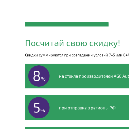
Закажите автостекло
NAVECO
Посчитай свою скидку!
по телефону
Скидки суммируются при совпадении условий 7+5 или 8+
8 (495) 135-00-54
8
на стекла производителей AGC Aut
%
5
при отправке в регионы РФ!
%