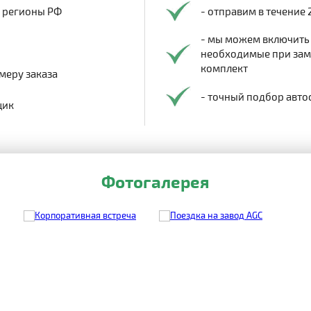
в регионы РФ
- отправим в течение 
- мы можем включить
необходимые при заме
комплект
меру заказа
- точный подбор авто
щик
Фотогалерея