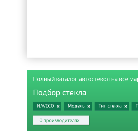
Полный каталог автостекол на все м
Подбор стекла
NAVECO
Модель
Тип стекла
П
О производителях