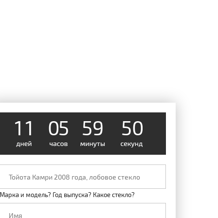
1
1
0
5
5
9
0
5
Марка и модель? Год выпуска? Какое стекло?