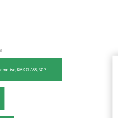
4!
Видео о компании
omotive, KMK GLASS, БОР