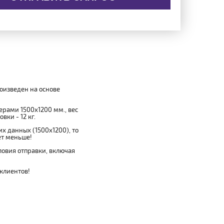
роизведен на основе
мерами 1500x1200 мм., вес
вки - 12 кг.
х данных (1500x1200), то
ет меньше!
овия отправки, включая
 клиентов!