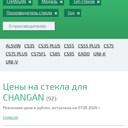
CHANGAN
Модель
Тип стекла
Производитель стекла
Год
О производителях
ALSVIN
CS35
CS35 PLUS
CS55
CS55 PLUS
CS75
CS75 PLUS
CS75FL
CS85
CS95
EADO
UNI-K
UNI-V
Цены на стекла для
CHANGAN
(92):
Розничная цена в рублях, актуальна на 07.08.2026 г.
CHANGAN