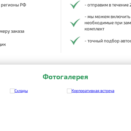
в регионы РФ
- отправим в течение 
- мы можем включить
необходимые при заме
комплект
меру заказа
- точный подбор авто
щик
Фотогалерея